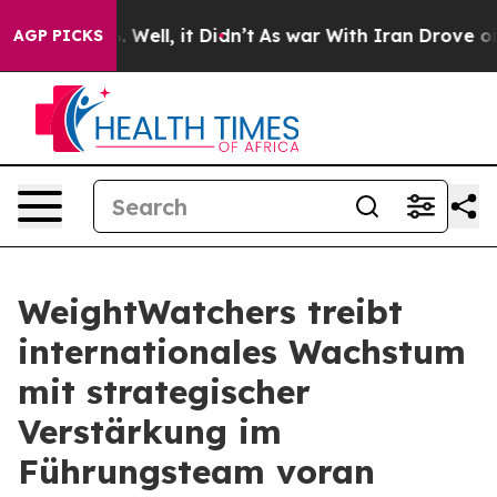
 40%. Well, it Didn’t
As war With Iran Drove oil Pri
AGP PICKS
WeightWatchers treibt
internationales Wachstum
mit strategischer
Verstärkung im
Führungsteam voran