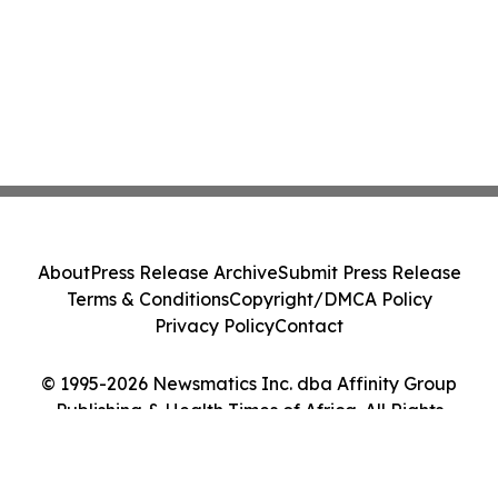
About
Press Release Archive
Submit Press Release
Terms & Conditions
Copyright/DMCA Policy
Privacy Policy
Contact
© 1995-2026 Newsmatics Inc. dba Affinity Group
Publishing & Health Times of Africa. All Rights
Reserved.
Cookie Settings / Your Privacy Choices