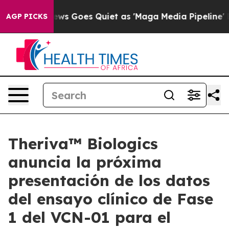
 News Goes Quiet as 'Maga Media Pipeline' Backfires 
AGP PICKS
Theriva™ Biologics
anuncia la próxima
presentación de los datos
del ensayo clínico de Fase
1 del VCN-01 para el