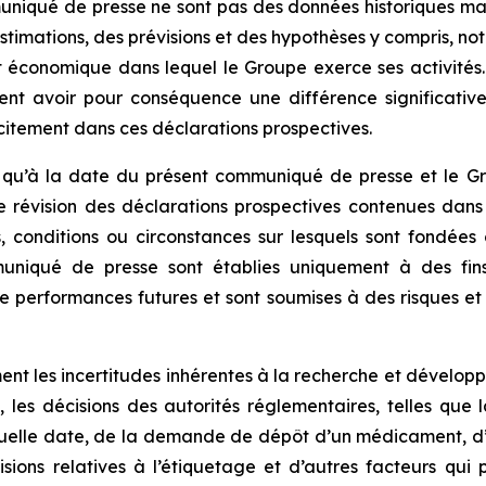
niqué de presse ne sont pas des données historiques mais
estimations, des prévisions et des hypothèses y compris, n
 économique dans lequel le Groupe exerce ses activités. 
vent avoir pour conséquence une différence significative
citement dans ces déclarations prospectives.
s qu’à la date du présent communiqué de presse et le G
 révision des déclarations prospectives contenues dans
conditions ou circonstances sur lesquels sont fondées c
niqué de presse sont établies uniquement à des fins il
e performances futures et sont soumises à des risques et i
nt les incertitudes inhérentes à la recherche et développe
 les décisions des autorités réglementaires, telles que 
quelle date, de la demande de dépôt d’un médicament, d’
sions relatives à l’étiquetage et d’autres facteurs qui p