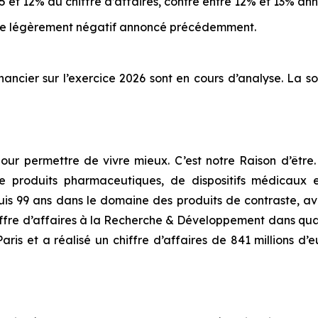
5 et 12% du chiffre d’affaires, contre entre 12% et 13% 
ntre légèrement négatif annoncé précédemment.
nancier sur l’exercice 2026 sont en cours d’analyse. La s
pour permettre de vivre mieux. C’est notre Raison d’êt
roduits pharmaceutiques, de dispositifs médicaux et 
puis 99 ans dans le domaine des produits de contraste, a
iffre d’affaires à la Recherche & Développement dans qua
is et a réalisé un chiffre d’affaires de 841 millions d’e