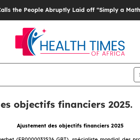
eople Abruptly Laid off “Simply a Math Proble
s objectifs financiers 2025.
Ajustement des objectifs financiers 2025
erbet (FR0000032526 GBT), spécialiste mondial des prod