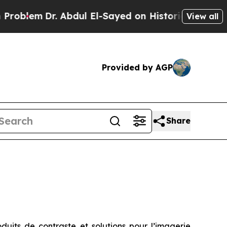
m
Dr. Abdul El-Sayed on Historic Michigan Win: “Pe
View all
Provided by AGP
Share
uits de contraste et solutions pour l’imagerie