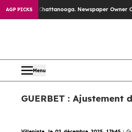
os in Chattanooga. Newspaper Owner Calls the P
AGP PICKS
Menu
GUERBET : Ajustement de
Villepinte, le 02 décembre 2025, 17h45
:
Gu