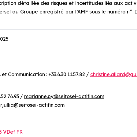
ption détaillée des risques et incertitudes liés aux acti
sel du Groupe enregistré par l’AMF sous le numéro n° D.25
2025
s et Communication : +33.6.30.11.57.82 /
christine.allard@g
.52.76.93 /
marianne.py@seitosei-actifin.com
r.jullia@seitosei-actifin.com
5 VDef FR